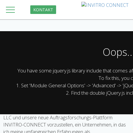
KONTAKT
Oops..
Auf einen Blick: Die ITLS und
You have some jquery.js library include that comes afte
To fix this, you 
INVITRO-CONNECT
1. Set 'Module General Options' -> 'Advanced' -> 'jQuery
2. Find the double jQuery.js inc
Das sind wir:
Ich freue mich, ITLS in vitro – Testing Laboratory Services
LLC und unsere neue Auftragsforschungs-Plattform
INVITRO-CONNECT vorzustellen, ein Unternehmen, in das
ich meine umfangreichen Erfahrungen als